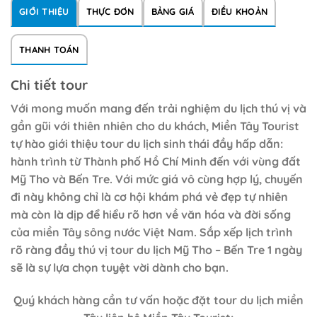
GIỚI THIỆU
THỰC ĐƠN
BẢNG GIÁ
ĐIỀU KHOẢN
THANH TOÁN
Chi tiết tour
Với mong muốn mang đến trải nghiệm du lịch thú vị và
gần gũi với thiên nhiên cho du khách, Miền Tây Tourist
tự hào giới thiệu tour du lịch sinh thái đầy hấp dẫn:
hành trình từ Thành phố Hồ Chí Minh đến với vùng đất
Mỹ Tho và Bến Tre. Với mức giá vô cùng hợp lý, chuyến
đi này không chỉ là cơ hội khám phá vẻ đẹp tự nhiên
mà còn là dịp để hiểu rõ hơn về văn hóa và đời sống
của miền Tây sông nước Việt Nam. Sắp xếp lịch trình
rõ ràng đầy thú vị tour du lịch Mỹ Tho – Bến Tre 1 ngày
sẽ là sự lựa chọn tuyệt vời dành cho bạn.
Quý khách hàng cần tư vấn hoặc đặt tour du lịch miền