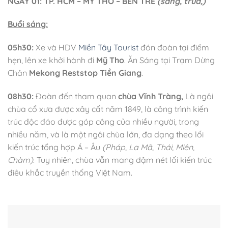
NGÀY 01: TP. HCM – MỸ THO – BẾN TRE
(sáng, trưa,)
Buổi sáng:
05h30:
Xe và HDV
Miền Tây Tourist
đón đoàn tại điểm
hẹn, lên xe khởi hành đi
Mỹ Tho
. Ăn Sáng tại Trạm Dừng
Chân
Mekong Reststop Tiền Giang
.
08h30:
Đoàn đến tham quan
chùa Vĩnh Tràng,
Là ngôi
chùa cổ xưa được xây cất năm 1849, là công trình kiến
trúc độc đáo được góp công của nhiều người, trong
nhiều năm, và là một ngôi chùa lớn, đa dạng theo lối
kiến trúc tổng hợp Á – Âu
(Pháp, La Mã, Thái, Miên,
Chàm)
. Tuy nhiên, chùa vẫn mang đậm nét lối kiến trúc
điêu khắc truyền thống Việt Nam.