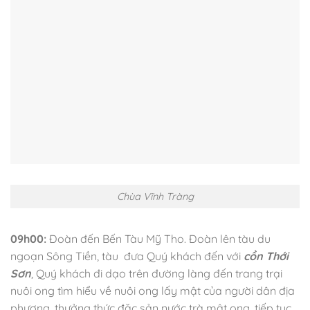
Chùa Vĩnh Tràng
09h00:
Đoàn đến Bến Tàu Mỹ Tho. Đoàn lên tàu du
ngoạn Sông Tiền, tàu đưa Quý khách đến với
cồn Thới
Sơn
, Quý khách đi dạo trên đường làng đến trang trại
nuôi ong tìm hiểu về nuôi ong lấy mật của người dân địa
phương, thưởng thức đặc sản nước trà mật ong, tiếp tục