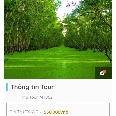
11
Thông tin Tour
Mã Tour:
MT862
GIÁ THƯỜNG TỪ
550.000
vnd