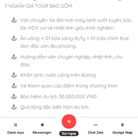
Ý NGHĨA! GIÁ TOUR BAO GỒM:
Vận chuyển: Xe đời mới máy lạnh suốt tuyến, bác
tài, HDV vui vẻ nhiệt tình giàu kinh nghiệm.
Ăn uống: + 01 bữa sáng tô/ly + 01 bữa chính thực
đơn đặc sản địa phương
Hướng dẫn viên chuyên nghiệp, nhiệt tình, chu
đáo.
Khăn lạnh, nước uống trên đường
Vé tham quan các điểm trong chương trình
Bảo hiểm du lịch 30.000.000 VNĐ
Quà tặng đặc biệt: Nón du lịch.
Danh mục
Messenger
Chat Zalo
Goolge Map
Gọi ngay