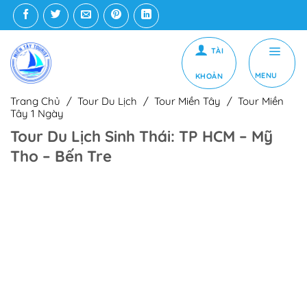
Bỏ
qua
nội
dung
MENU
Trang Chủ
/
Tour Du Lịch
/
Tour Miền Tây
/
Tour Miền
Tây 1 Ngày
Tour Du Lịch Sinh Thái: TP HCM – Mỹ
Tho – Bến Tre