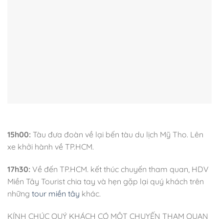
15h00:
Tàu đưa đoàn về lại bến tàu du lịch Mỹ Tho. Lên
xe khởi hành về TP.HCM.
17h30:
Về đến TP.HCM. kết thúc chuyến tham quan, HDV
Miền Tây Tourist chia tay và hẹn gặp lại quý khách trên
những
tour miền tây
khác.
KÍNH CHÚC QUÝ KHÁCH CÓ MỘT CHUYẾN THAM QUAN