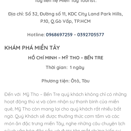
Tây liên hệ Miền Tây Tourist:
Địa chỉ: Số 32, Đường số 11, KDC City Land Park Hills,
P.10, Q.Gò Vấp, TP.HCM
Hotline:
0968697259
–
0392705577
KHÁM PHÁ MIỀN TÂY
HỒ CHÍ MINH – MỸ THO – BẾN TRE
Thời gian: 1 ngày
Phương tiện: Ôtô, Tàu
Đến với Mỹ Tho – Bến Tre quý khách không chỉ có những
hoạt động thú vị và cảm nhận sự thanh bình của miền
quê, Mỹ Tho còn mang lại cho quý khách rất nhiều bất
ngờ. Quý Khách sẽ được thưởng thức cơm tấm và các
món ăn đặc trưng miền Tây, nghe những câu chuyện lịch
sử và văn hóa đặc sắc, và được tận mắt chứng kiến sự