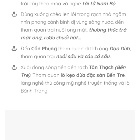
trái cây theo mùa và nghe
tài tử Nam Bộ
.
Dùng xuồng chèo len lỏi trong rạch nhỏ ngắm
nhìn phong cảnh bình dị vùng sông nước, đến
tham quan trại nuôi ong mật,
thưởng thức trà
mật ong, rượu chuối hột…
Đến
Cồn Phụng
tham quan di tích ông
Đạo Dừa
,
tham quan trại
nuôi sấu và câu cá sấu.
Xuôi dòng sông tiền đến rạch
Tân Thạch
(Bến
Tre)
. Tham quan
lò kẹo dừa đặc sản Bến Tre
,
làng nghề thủ công mỹ nghệ truyền thống và lò
Bánh Tráng.