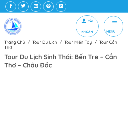
Bỏ
qua
nội
dung
MENU
Trang Chủ
/
Tour Du Lịch
/
Tour Miền Tây
/
Tour Cần
Thơ
Tour Du Lịch Sinh Thái: Bến Tre – Cần
Thơ – Châu Đốc