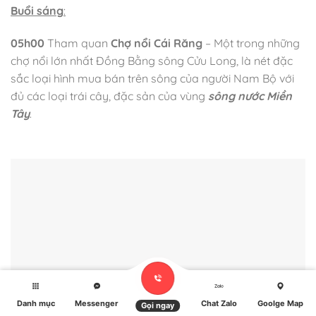
Buổi sáng
:
05h00
Tham quan
Chợ nổi Cái Răng
– Một trong những
chợ nổi lớn nhất Đồng Bằng sông Cửu Long, là nét đặc
sắc loại hình mua bán trên sông của người Nam Bộ với
đủ các loại trái cây, đặc sản của vùng
sông nước Miền
Tây
.
Danh mục
Messenger
Chat Zalo
Goolge Map
Gọi ngay