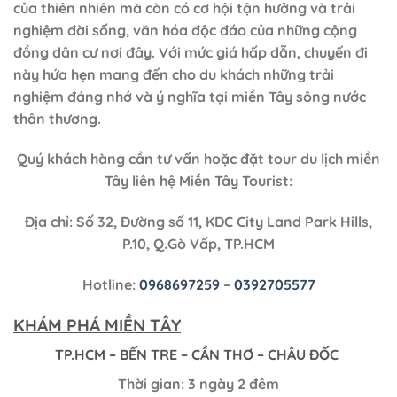
của thiên nhiên mà còn có cơ hội tận hưởng và trải
nghiệm đời sống, văn hóa độc đáo của những cộng
đồng dân cư nơi đây. Với mức giá hấp dẫn, chuyến đi
này hứa hẹn mang đến cho du khách những trải
nghiệm đáng nhớ và ý nghĩa tại miền Tây sông nước
thân thương.
Quý khách hàng cần tư vấn hoặc đặt tour du lịch miền
Tây liên hệ Miền Tây Tourist:
Địa chỉ: Số 32, Đường số 11, KDC City Land Park Hills,
P.10, Q.Gò Vấp, TP.HCM
Hotline:
0968697259
–
0392705577
KHÁM PHÁ MIỀN TÂY
TP.HCM – BẾN TRE – CẦN THƠ – CHÂU ĐỐC
Thời gian: 3 ngày 2 đêm