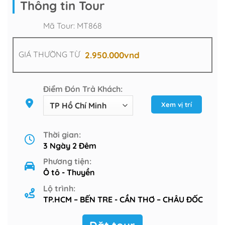
Thông tin Tour
Mã Tour:
MT868
GIÁ THƯỜNG TỪ
2.950.000
vnd
Điểm Đón Trả Khách:
Xem vị trí
Thời gian:
3 Ngày 2 Đêm
Phương tiện:
Ô tô - Thuyền
Lộ trình:
TP.HCM – BẾN TRE - CẦN THƠ – CHÂU ĐỐC