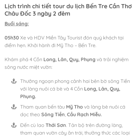
Lịch trình chi tiết tour du lịch Bến Tre Cần Thơ
Châu Đốc 3 ngày 2 đêm
Buổi sáng:
05h30
Xe và HDV Miền Tây Tourist đón quý khách tại
điểm hẹn. Khởi hành đi Mỹ Tho – Bến Tre.
Khám phá 4 Cồn
Long, Lân, Quy, Phụng
và trải nghiệm
sông nước miệt vườn:
Thưởng ngoạn phong cảnh hai bên bờ sông Tiền
với làng nuôi cá bè và 4 Cồn
Long, Lân, Quy,
Phụng.
Tham quan bến tàu
Mỹ Tho
và làng bè nuôi cá
dọc theo
Sông Tiền
,
Cầu Rạch Miễu.
Đến cù lao
Thới Sơn
. Tản bộ trên đường làng,
tham quan vườn cây ăn trái, thưởng thức các loại