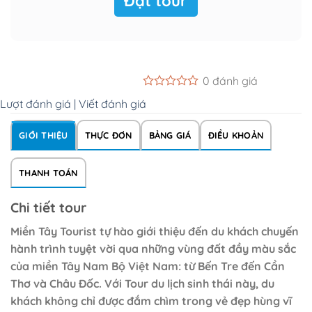
Đặt tour
0 đánh giá
Lượt đánh giá |
Viết đánh giá
GIỚI THIỆU
THỰC ĐƠN
BẢNG GIÁ
ĐIỀU KHOẢN
THANH TOÁN
Chi tiết tour
Miền Tây Tourist tự hào giới thiệu đến du khách chuyến
hành trình tuyệt vời qua những vùng đất đầy màu sắc
của miền Tây Nam Bộ Việt Nam: từ Bến Tre đến Cần
Thơ và Châu Đốc. Với Tour du lịch sinh thái này, du
khách không chỉ được đắm chìm trong vẻ đẹp hùng vĩ