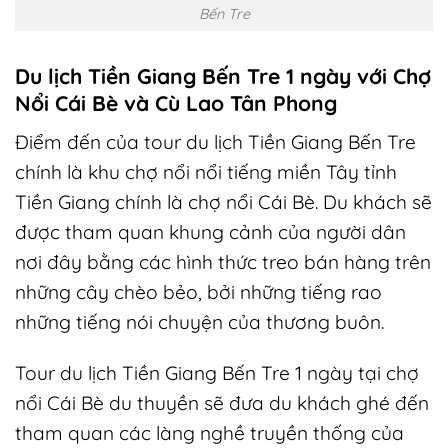
Bến Tre
Du lịch Tiền Giang Bến Tre 1 ngày với Chợ
Nổi Cái Bè và Cù Lao Tân Phong
Điểm đến của tour du lịch Tiền Giang Bến Tre
chính là khu chợ nổi nổi tiếng miền Tây tỉnh
Tiền Giang chính là chợ nổi Cái Bè. Du khách sẽ
được tham quan khung cảnh của người dân
nơi đây bằng các hình thức treo bán hàng trên
những cây chèo bẻo, bởi những tiếng rao
những tiếng nói chuyện của thương buôn.
Tour du lịch Tiền Giang Bến Tre 1 ngày tại chợ
nổi Cái Bè du thuyền sẽ đưa du khách ghé đến
tham quan các làng nghề truyền thống của