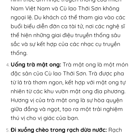
Nam Việt Nam và Cù lao Thới Sơn không
ngoại lệ. Du khách có thể tham gia vào các
buổi biểu diễn đờn ca tài tử, nơi các nghệ sĩ
thể hiện những giai điệu truyền thống sâu
sắc và sự kết hợp của các nhạc cụ truyền
thống.
Uống trà mật ong:
Trà mật ong là một món
đặc sản của Cù lao Thới Sơn. Trà được pha
từ lá trà thơm ngon, kết hợp với mật ong tự
nhiên từ các khu vườn mật ong địa phương.
Hương vị của trà mật ong là sự hòa quyện
giữa đắng và ngọt, tạo ra một trải nghiệm
thú vị cho vị giác của bạn.
Đi xuồng chèo trong rạch dừa nước:
Rạch