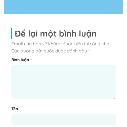
Để lại một bình luận
Email của bạn sẽ không được hiển thị công khai.
Các trường bắt buộc được đánh dấu
*
Bình luận
*
Tên