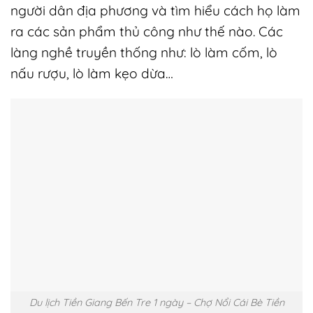
người dân địa phương và tìm hiểu cách họ làm
ra các sản phẩm thủ công như thế nào. Các
làng nghề truyền thống như: lò làm cốm, lò
nấu rượu, lò làm kẹo dừa…
Du lịch Tiền Giang Bến Tre 1 ngày – Chợ Nổi Cái Bè Tiền