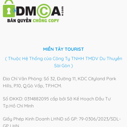
MIỀN TÂY TOURIST
( Thuộc Hệ Thống của Công Ty TNHH TMDV Du Thuyền
Sài Gòn )
Địa Chỉ Văn Phòng: Số 32, Đường 11, KDC Cityland Park
Hills, P.10, Q.Gò Vấp, TP.HCM.
Số ĐKKD: 0314882095 cấp bởi Sở Kế Hoạch Đầu Tư
Tp.Hồ Chí Minh
Giấy Phép Kinh Doanh LHNĐ số GP: 79-0306/2023/SDL-
GP LHN