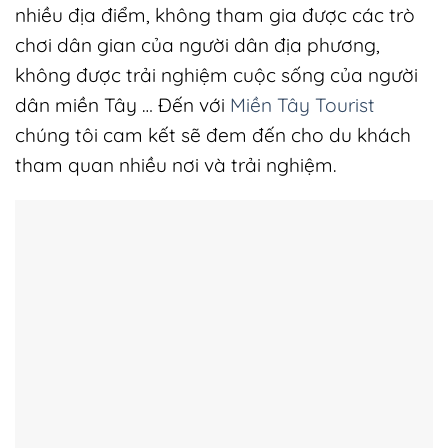
nhiều địa điểm, không tham gia được các trò
chơi dân gian của người dân địa phương,
không được trải nghiệm cuộc sống của người
dân miền Tây … Đến với
Miền Tây Tourist
chúng tôi cam kết sẽ đem đến cho du khách
tham quan nhiều nơi và trải nghiệm.