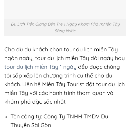
Du Lịch Tiền Giang Bến Tre 1 Ngày Khám Phá mMền Tây
Sông Nước
Cho dù du khách chọn tour du lịch miền Tây
ngắn ngày, tour du lịch miền Tây dài ngày hay
tour du lịch miền Tây 1 ngày
đều được chúng
tôi sắp xếp lên chương trình cụ thể cho du
khách. Liên hệ Miền Tây Tourist đặt tour du lịch
miền Tây với các hành trình tham quan và
khám phá đặc sắc nhất
Tên công ty: Công Ty TNHH TMDV Du
Thuyền Sài Gòn