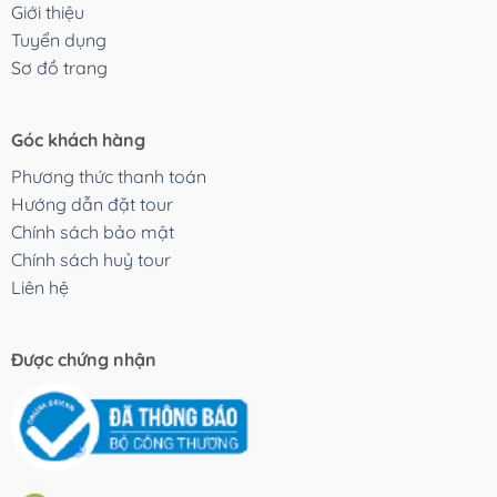
Giới thiệu
Tuyển dụng
Sơ đồ trang
Góc khách hàng
Phương thức thanh toán
Hướng dẫn đặt tour
Chính sách bảo mật
Chính sách huỷ tour
Liên hệ
Được chứng nhận