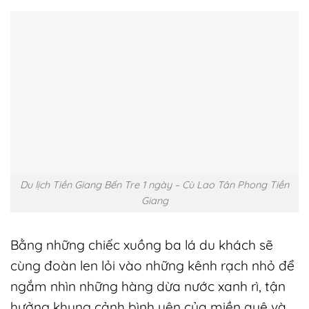
Du lịch Tiền Giang Bến Tre 1 ngày – Cù Lao Tân Phong Tiền
Giang
Bằng những chiếc xuồng ba lá du khách sẽ
cùng đoàn len lỏi vào những kênh rạch nhỏ để
ngắm nhìn những hàng dừa nước xanh rì, tận
hưởng khung cảnh bình yên của miền quê và