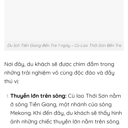
Du lịch Tiền Giang Bến Tre 1 ngày – Cù Lao Thới Sơn Bến Tre
Nơi đây, du khách sẽ được chìm đắm trong
những trải nghiệm vô cùng độc đáo và đầy
thú vị:
Thuyền lớn trên sông:
Cù lao Thới Sơn nằm
ở sông Tiền Giang, một nhánh của sông
Mekong. Khi đến đây, du khách sẽ thấy hình
ảnh những chiếc thuyền lớn nằm trên sông.