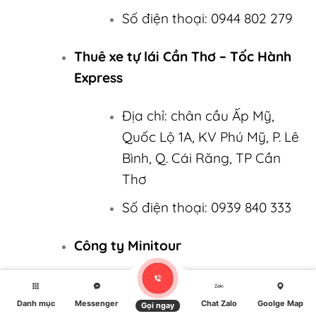
Số điện thoại: 0944 802 279
Thuê xe tự lái Cần Thơ – Tốc Hành
Express
Địa chỉ: chân cầu Ấp Mỹ,
Quốc Lộ 1A, KV Phú Mỹ, P. Lê
Bình, Q. Cái Răng, TP Cần
Thơ
Số điện thoại: 0939 840 333
Công ty Minitour
Địa chỉ: Hẻm liên tổ KV2-3,
Đường Nguyễn Văn Cừ nối
Danh mục
Messenger
Chat Zalo
Goolge Map
Gọi ngay