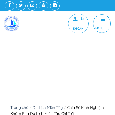
Bỏ
qua
nội
dung
MENU
Chia Sẻ Kinh Nghiệm
Khám Phá Du Lịch Miền
Tây Chi Tiết
Trang chủ
/
Du Lịch Miền Tây
/
Chia Sẻ Kinh Nghiệm
Khám Phá Du Lịch Miền Tây Chi Tiết