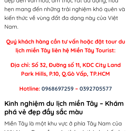
đẹp đến văn hóa, ẩm thực rất đa dạng, hứa
hẹn mang đến những trải nghiệm khó quên và
kiến thức về vùng đất đa dạng này của Việt
Nam.
Quý khách hàng cần tư vấn hoặc đặt tour du
lịch miền Tây liên hệ Miền Tây Tourist:
Địa chỉ: Số 32, Đường số 11, KDC City Land
Park Hills, P.10, Q.Gò Vấp, TP.HCM
Hotline:
0968697259
–
0392705577
Kinh nghiệm du lịch miền Tây – Khám
phá vẻ đẹp đầy sắc màu
Miền Tây là một khu vực ở phía Tây Nam của