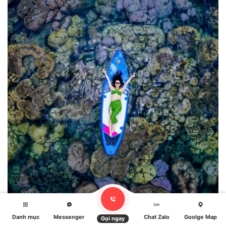
Danh mục
Messenger
Chat Zalo
Goolge Map
Gọi ngay