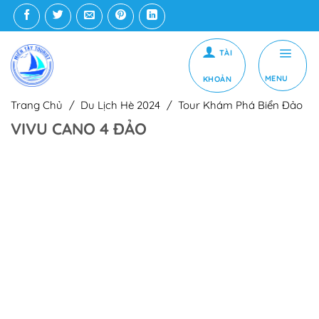
Bỏ
qua
nội
dung
MENU
Trang Chủ
/
Du Lịch Hè 2024
/
Tour Khám Phá Biển Đảo
VIVU CANO 4 ĐẢO