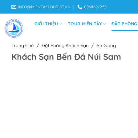
Bỏ
INFO@MIENTAYTOURIST.VN
0968697259
qua
nội
GIỚI THIỆU
TOUR MIỀN TÂY
ĐẶT PHÒNG
dung
Trang Chủ
/
Đặt Phòng Khách Sạn
/
An Giang
Khách Sạn Bến Đá Núi Sam